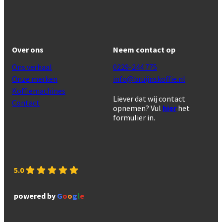
Over ons
Neem contact op
Ons verhaal
0229-244 775
Onze merken
info@bruijnskoffie.nl
Koffiemachines
Liever dat wij contact
Contact
opnemen? Vul
hier
het
formulier in.
5.0
powered by
G
o
o
g
l
e